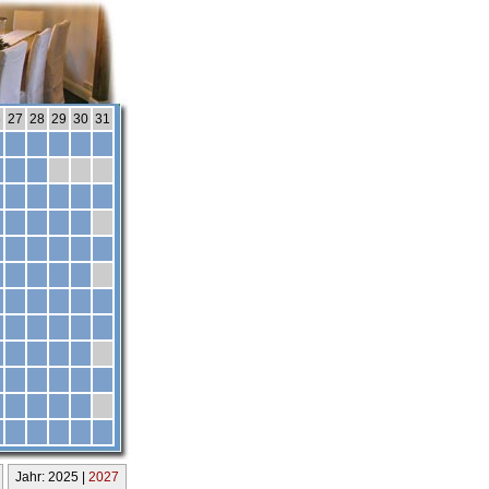
6
27
28
29
30
31
Jahr: 2025 |
2027