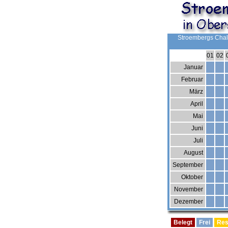
Stroembergs Chal
01
02
Januar
Februar
März
April
Mai
Juni
Juli
August
September
Oktober
November
Dezember
Belegt
Frei
Res