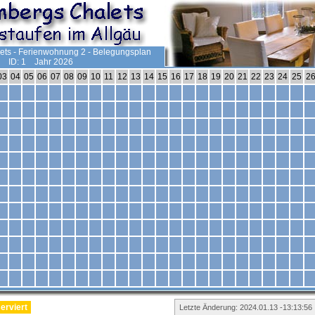
ets - Ferienwohnung 2 - Belegungsplan
ID: 1 Jahr 2026
03
04
05
06
07
08
09
10
11
12
13
14
15
16
17
18
19
20
21
22
23
24
25
2
erviert
Letzte Änderung: 2024.01.13 -13:13:56