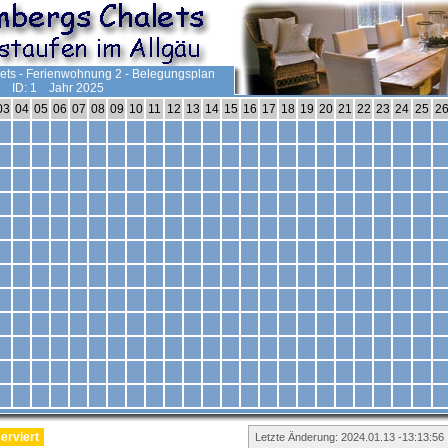
ets - Ferienwohnung 2 - Belegungsplan
ID: 1 Jahr 2025
03
04
05
06
07
08
09
10
11
12
13
14
15
16
17
18
19
20
21
22
23
24
25
2
erviert
Letzte Änderung: 2024.01.13 -13:13:56